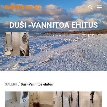
Builders Inc OÜ
DUŠI -VANNITOA EHITUS
/
GALERII
Duši-Vannitoa ehitus